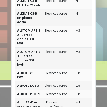
ALKE ATX 340
Eléctricos puros
N1
2
EH Litio 20kwh
ALKE ATX 340
Eléctricos puros
N1
2
EH plomo
acido
ALSTOM APTIS
Eléctricos puros
M3
96
2 Puertas
dobles 350
kWh
ALSTOM APTIS
Eléctricos puros
M3
96
3 Puertas
dobles 350
kWh
ASKOLL eS3
Eléctricos puros
L3e
2
EVO
ASKOLL NGS 3
Eléctricos puros
L3e
2
ASKOLL PRO 70
Eléctricos puros
L3e
1
Audi A3 40 e-
Híbridos
M1
5
tron 40 e-tron
enchufables