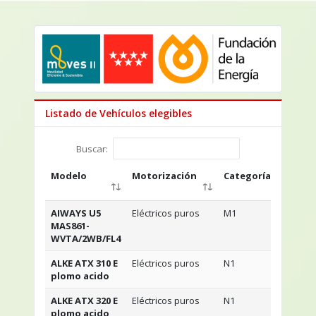
Listado de Vehículos elegibles
Buscar:
Modelo
Motorización
Categoría
Nº 
pla
AIWAYS U5
Eléctricos puros
M1
5
MAS861-
WVTA/2WB/FL4
ALKE ATX 310 E
Eléctricos puros
N1
2
plomo acido
ALKE ATX 320 E
Eléctricos puros
N1
2
plomo acido